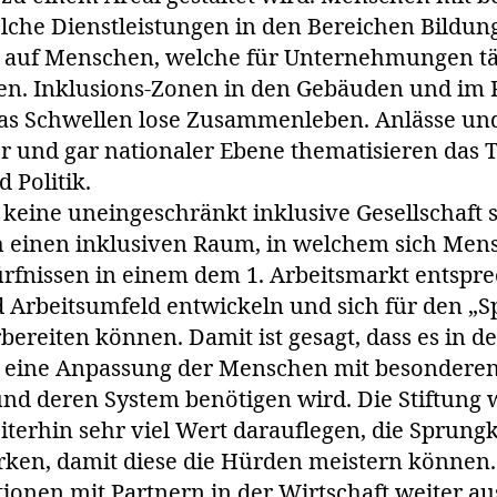
lche Dienstleistungen in den Bereichen Bildun
n auf Menschen, welche für Unternehmungen täti
en. Inklusions-Zonen in den Gebäuden und im 
as Schwellen lose Zusammenleben. Anlässe und
ler und gar nationaler Ebene thematisieren das 
d Politik.
d keine uneingeschränkt inklusive Gesellschaft
ch einen inklusiven Raum, in welchem sich Men
rfnissen in einem dem 1. Arbeitsmarkt entspr
 Arbeitsumfeld entwickeln und sich für den „Sp
bereiten können. Damit ist gesagt, dass es in d
n eine Anpassung der Menschen mit besonderen
 und deren System benötigen wird. Die Stiftung 
terhin sehr viel Wert darauflegen, die Sprungk
ken, damit diese die Hürden meistern können. 
onen mit Partnern in der Wirtschaft weiter a