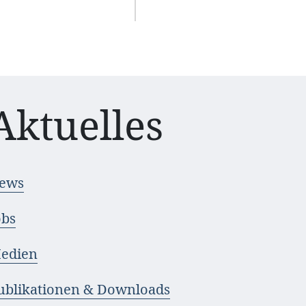
Aktuelles
ews
obs
edien
ublikationen & Downloads