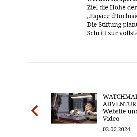
Ziel die Höhe der
„Espace d’Inclusi
Die Stiftung plan
Schritt zur volls
WATCHMA
 Jean-
ADVENTURE
das
Website un
Previous
räsidium
Video
03.06.2024