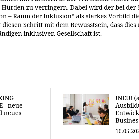
 Hürden zu verringern. Dabei wird der bei der 
on – Raum der Inklusion“ als starkes Vorbild di
t diesen Schritt mit dem Bewusstsein, dass dies
tändigen inklusiven Gesellschaft ist.
KING
!NEU! (
 - neue
Ausbil
d neues
Entwickl
Busines
16.05.20