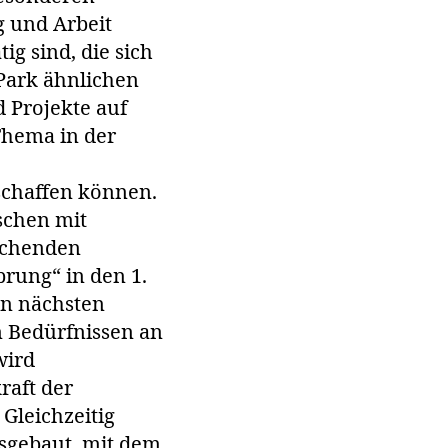
g und Arbeit
g sind, die sich
Park ähnlichen
 Projekte auf
Thema in der
 schaffen können.
schen mit
echenden
rung“ in den 1.
en nächsten
 Bedürfnissen an
wird
raft der
Gleichzeitig
usgebaut, mit dem