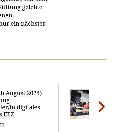
Stiftung gelebte
enen.
 nur ein nächster
ab August 2024)
!NEU
dung
Int
er/in digitales
Wor
Next
s EFZ
Bat
Bew
24
15.0