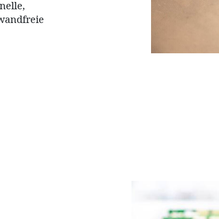
nelle,
nwandfreie
g