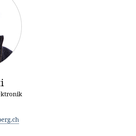
i
ektronik
berg.ch