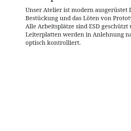
Unser Atelier ist modern ausgerüstet 
Eine unserer Spezialitäten ist die Her
Die Fertigung von elektro-technische
Bestückung und das Löten von Protot
einfacheren Kabelbäumen bis komple
Schaltschränken und Apparaten nac
Alle Arbeitsplätze sind ESD geschützt
Konstruktionen, für Prototypen und in
runden das Angebot des Elektro- und 
Leiterplatten werden in Anlehnung n
mittleren Serien.
Ateliers ab. ​
optisch kontrolliert.