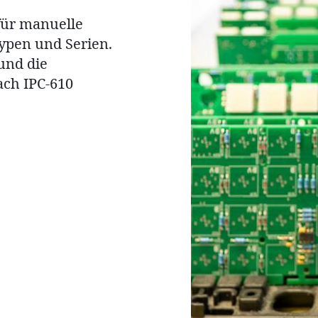
für manuelle
stellung von
n Geräten,
ypen und Serien.
xen Kabel-
h Kunden-Plänen
 und die
 kleineren bis
Elektronik-
ach IPC-610