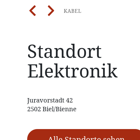
ELEKTRO- UND
Previous
Next
KABEL
MONTAGE
ELETRONIKFERTIGUNG
Standort
Elektronik
Juravorstadt 42
2502 Biel/Bienne
Alle Standorte sehen