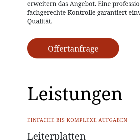
erweitern das Angebot. Eine professio
fachgerechte Kontrolle garantiert ei
Qualität.
Offertanfrage
Leistungen
EINFACHE BIS KOMPLEXE AUFGABEN
EINFACHE BIS KOMPLEXE AUFGABEN
EINFACHE BIS KOMPLEXE AUFGABEN
Leiterplatten
Kabelkonfektionierung
Montage und Verdrahtun