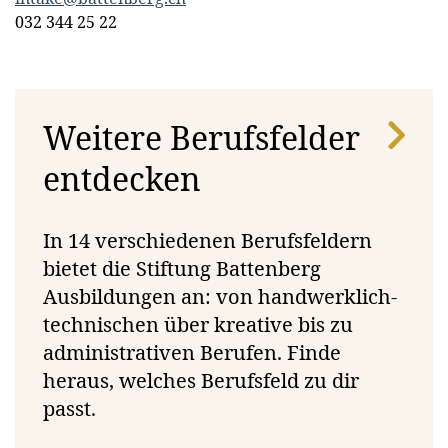
internen
PubliBike
individuelle
032 344 25 22
Produkte &
Velospot
Begleitung
Services
Weitere Berufsfelder
entdecken
Interner
Moderne
Wohnmöglichkeit
In 14 verschiedenen Berufsfeldern
Stützunterricht
Infrastruktur
am
bietet die Stiftung Battenberg
(bei Bedarf)
Ausbildungsort
Ausbildungen an: von handwerklich-
(Studio oder
technischen über kreative bis zu
WG)
administrativen Berufen. Finde
heraus, welches Berufsfeld zu dir
passt.