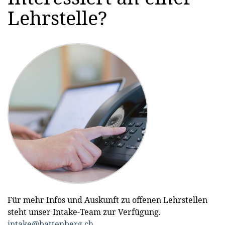
Lehrstelle?
Vergünstigte
6 Wochen
Freie
Verpflegung
Ferien
Benützung
– im
des
Personalrestaurant
Fitnessraums
oder
geliefert an
Standort
Für mehr Infos und Auskunft zu offenen Lehrstellen
Vergünstigung
Abonnement
Coachings
steht unser Intake-Team zur Verfügung.
auf alle
bei
und
intake@battenberg.ch