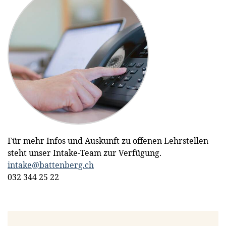
– im
des
Personalrestaurant
Fitnessraums
oder
geliefert an
Standort
Für mehr Infos und Auskunft zu offenen Lehrstellen
Vergünstigung
Abonnement
Coachings
steht unser Intake-Team zur Verfügung.
auf alle
bei
und
intake@battenberg.ch
internen
PubliBike
individuelle
032 344 25 22
Produkte &
Velospot
Begleitung
Services