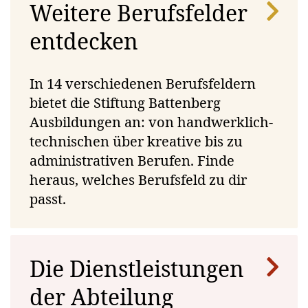
Weitere Berufsfelder
entdecken
Interner
Moderne
Wohnmöglichkeit
In 14 verschiedenen Berufsfeldern
Stützunterricht
Infrastruktur
am
bietet die Stiftung Battenberg
(bei Bedarf)
Ausbildungsort
Ausbildungen an: von handwerklich-
(Studio oder
technischen über kreative bis zu
WG)
administrativen Berufen. Finde
heraus, welches Berufsfeld zu dir
passt.
Die Dienstleistungen
Zweisprachige
Ausbildner:innen
der Abteilung
(D & F)