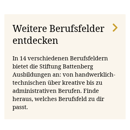
Services
Weitere Berufsfelder
entdecken
Interner
Moderne
Wohnmöglichkeit
In 14 verschiedenen Berufsfeldern
Stützunterricht
Infrastruktur
am
bietet die Stiftung Battenberg
(bei Bedarf)
Ausbildungsort
Ausbildungen an: von handwerklich-
(Studio oder
technischen über kreative bis zu
WG)
administrativen Berufen. Finde
heraus, welches Berufsfeld zu dir
passt.