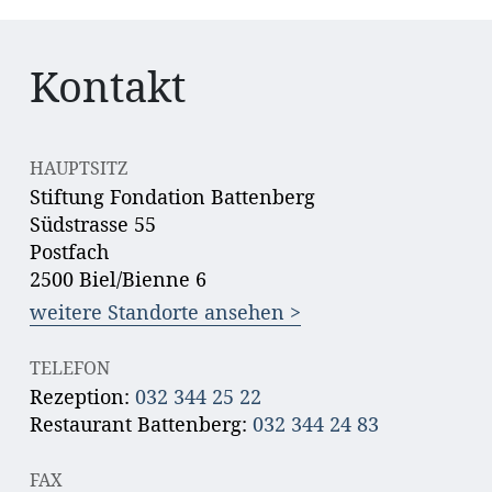
Zweisprachige
Ausbildner:innen
Kontakt
(D & F)
HAUPTSITZ
Stiftung Fondation Battenberg
Südstrasse 55
Postfach
2500 Biel/Bienne 6
weitere Standorte ansehen >
TELEFON
Rezeption:
032 344 25 22
Restaurant Battenberg:
032 344 24 83
FAX