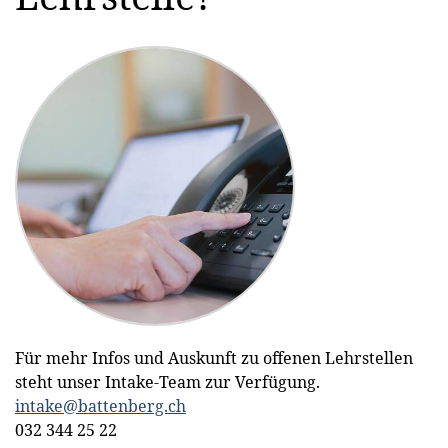
Vergünstigte
6 Wochen
Freie
Verpflegung
Ferien
Benützung
– im
des
Personalrestaurant
Fitnessraums
oder
geliefert an
Standort
Für mehr Infos und Auskunft zu offenen Lehrstellen
Vergünstigung
Abonnement
Coachings
steht unser Intake-Team zur Verfügung.
auf alle
bei
und
intake@battenberg.ch
internen
PubliBike
individuelle
032 344 25 22
Produkte &
Velospot
Begleitung