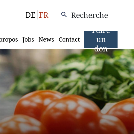
DE
FR
Recherche
Faire
un
propos
Jobs
News
Contact
don
Image