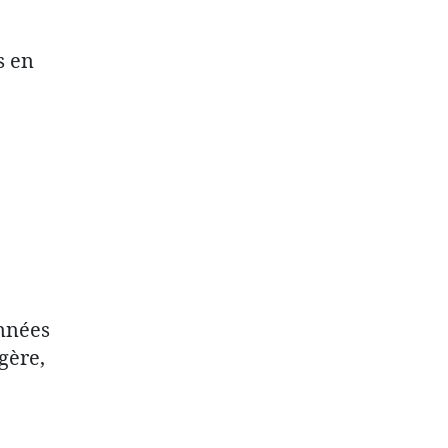
s en
années
gère,