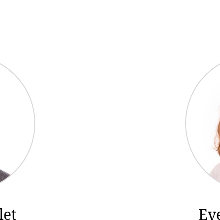
let
Ev