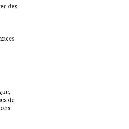
vec des
sances
gue,
ses de
ions