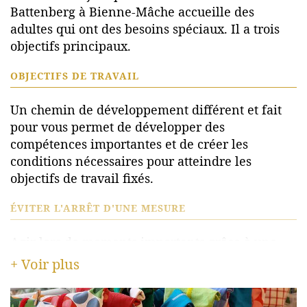
Battenberg à Bienne-Mâche accueille des
adultes qui ont des besoins spéciaux. Il a trois
objectifs principaux.
OBJECTIFS DE TRAVAIL
Un chemin de développement différent et fait
pour vous permet de développer des
compétences importantes et de créer les
conditions nécessaires pour atteindre les
objectifs de travail fixés.
ÉVITER L'ARRÊT D'UNE MESURE
Agir lors de moments importants grâce à une
participation temporaire au programme du
+ Voir plus
centre de jour pour adultes. Le but est de
reprendre rapidement la mesure