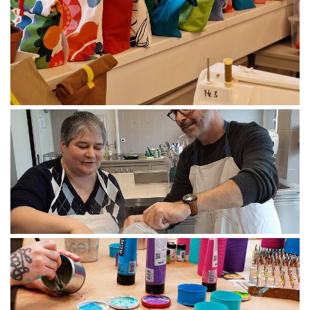
professionnelle en cours à la Fondation
Battenberg.
SOLUTIONS DE RACCORDEMENT
Limiter l'arrêt d'une action grâce à une
participation immédiate au centre de jour pour
adultes et réorganiser autant que possible les
objectifs sur le travail. On tient compte de l'état
de santé spécifique de la personne.