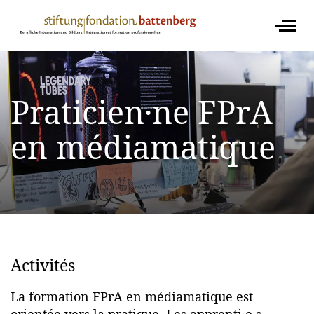
Praticien·ne FPrA
en médiamatique
Activités
La formation FPrA en médiamatique est