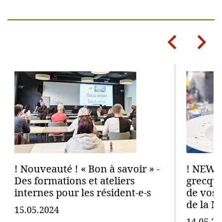
Previous
Next
! Nouveauté ! « Bon à savoir » -
! NEW !
Des formations et ateliers
grecque
internes pour les résident-e-s
de vos 
de la M
15.05.2024
14.05.20